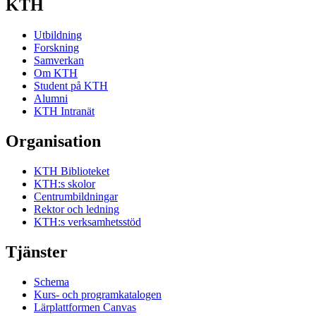
KTH
Utbildning
Forskning
Samverkan
Om KTH
Student på KTH
Alumni
KTH Intranät
Organisation
KTH Biblioteket
KTH:s skolor
Centrumbildningar
Rektor och ledning
KTH:s verksamhetsstöd
Tjänster
Schema
Kurs- och programkatalogen
Lärplattformen Canvas