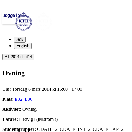
Logga in
kth.se
Sök
English
VT 2014 dbtd14
Övning
Tid:
Torsdag 6 mars 2014 kl 15:00 - 17:00
Plats:
E32
,
E36
Aktivitet:
Övning
Lärare:
Hedvig Kjellström ()
Studentgrupper:
CDATE_2, CDATE_INT_2, CDATE_JAP_2,