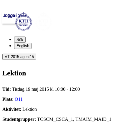
Logga in
kth.se
Sök
English
VT 2015 agent15
Lektion
Tid:
Tisdag 19 maj 2015 kl 10:00 - 12:00
Plats:
Q11
Aktivitet:
Lektion
Studentgrupper:
TCSCM_CSCA_1, TMAIM_MAID_1