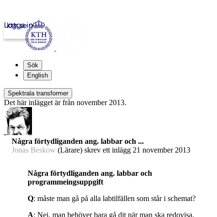
Logga in
kth.se
Sök
English
Spektrala transformer
Det här inlägget är från november 2013.
Några förtydliganden ang. labbar och ...
Jonas Beskow
(Lärare) skrev ett inlägg
21 november 2013
Några förtydliganden ang. labbar och
programmeingsuppgift
Q
: måste man gå på alla labtilfällen som står i schemat?
A
: Nej, man behöver bara gå dit när man ska redovisa.