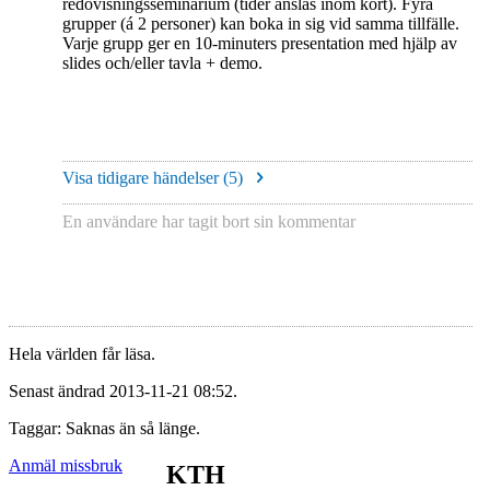
redovisningsseminarium (tider anslås inom kort). Fyra
grupper (á 2 personer) kan boka in sig vid samma tillfälle.
Varje grupp ger en 10-minuters presentation med hjälp av
slides och/eller tavla + demo.
Visa tidigare händelser (
5
)
En användare har tagit bort sin kommentar
Hela världen får läsa.
Senast ändrad 2013-11-21 08:52.
Taggar: Saknas än så länge.
Anmäl missbruk
KTH