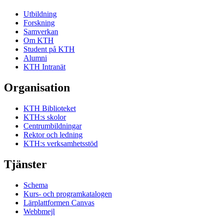
Utbildning
Forskning
Samverkan
Om KTH
Student på KTH
Alumni
KTH Intranät
Organisation
KTH Biblioteket
KTH:s skolor
Centrumbildningar
Rektor och ledning
KTH:s verksamhetsstöd
Tjänster
Schema
Kurs- och programkatalogen
Lärplattformen Canvas
Webbmejl