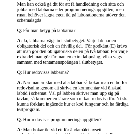
Man kan också gå dit för att få handledning och sitta och
jobba med labbarna eller programmeringsuppgiften, men
rman behöver lägga egen tid på laborationerna utöver den
schemalagda
Q
: Får man betyg på labbarna?
A
: Ja, labbarna vägs in i slutbetyget. Varje lab har en
obligatorisk del och en frivillig del. För godkänt (E) krävs
att man gör den obligatoriska delen på två labbar. För varje
extra del man gör får man en extra labpoäng, vilka vägs
samman med tentamenspoängen i slutbetyget.
Q
: Hur redovisas labbarna?
A
: När man är klar med alla labbar så bokar man en tid för
redovisning genom att skriva en kommentar vid önskad
labtid i schemat. Väl på labben skriver man upp sig på
tavlan, så kommer en lärare som ni kan redovisa för. Ni ska
kunna förklara ingående hur er kod fungerar och ha färdiga
testprogram.
Q
: Hur redovisas programmeringsuppgiften?
A
: Man bokar tid vid ett för ändamålet avsett