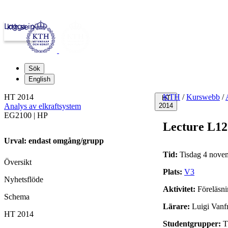
Logga in
kth.se
Sök
English
HT 2014
KTH
/
Kurswebb
/
HT
Analys av elkraftsystem
2014
EG2100 | HP
Lecture L12
Urval: endast omgång/grupp
Tid:
Tisdag 4 novem
Översikt
Plats:
V3
Nyhetsflöde
Aktivitet:
Föreläsn
Schema
Lärare:
Luigi Vanfre
HT 2014
Studentgrupper:
T