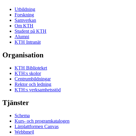
Utbildning
Forskning
Samverkan
Om KTH
Student på KTH
Alumni
KTH Intranät
Organisation
KTH Biblioteket
KTH:s skolor
Centrumbildningar
Rektor och ledning
KTH:s verksamhetsstöd
Tjänster
Schema
Kurs- och programkatalogen
Lärplattformen Canvas
Webbmejl