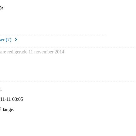
):
er (
7
)
re redigerade
11 november 2014
.
-11-11 03:05
å länge.