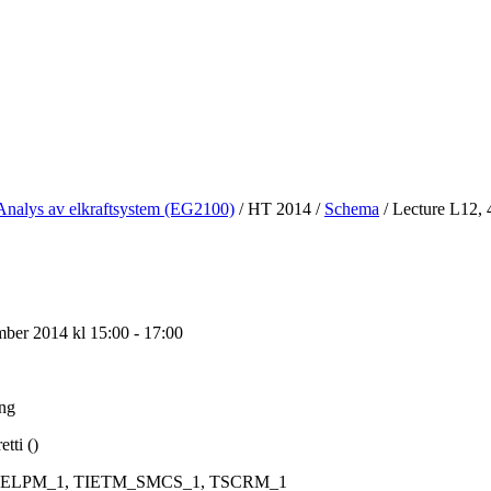
Analys av elkraftsystem (EG2100)
/
HT 2014
/
Schema
/
Lecture L12, 
ber 2014 kl 15:00 - 17:00
ing
tti ()
ELPM_1, TIETM_SMCS_1, TSCRM_1