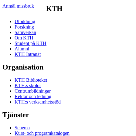
Anmäl missbruk
KTH
Utbildning
Forskning
Samverkan
Om KTH
Student på KTH
Alumni
KTH Intranät
Organisation
KTH Biblioteket
KTH:s skolor
Centrumbildningar
Rektor och ledning
KTH:s verksamhetsstöd
Tjänster
Schema
Kurs- och programkatalogen