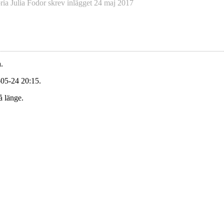
ria Julia Fodor
skrev inlägget
24 maj 2017
.
-05-24 20:15.
å länge.