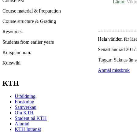
Course PM
Lärare
Vikto
Course material & Preparation
Course structure & Grading
Resources
Hela världen får läsa
Students from earlier years
Senast ändrad 2017
Kursplan m.m.
Taggar: Saknas än s
Kurswiki
Anmäl missbruk
KTH
Utbildning
Forskning
Samverkan
Om KTH
Student på KTH
Alumni
KTH Intranät