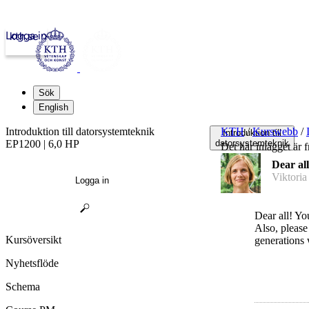
Logga in
kth.se
Sök
English
Introduktion till datorsystemteknik
KTH
/
Kurswebb
/
Introduktion till
EP1200 | 6,0 HP
datorsystemteknik
Det här inlägget är 
Dear all
Viktoria
Logga in
Dear all! Yo
Also, please 
Kursöversikt
generations w
Nyhetsflöde
Schema