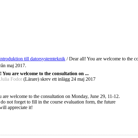
Introduktion till datorsystemteknik
/
Dear all! You are welcome to the con
från maj 2017.
! You are welcome to the consultation on ...
 Julia Fodor
(Lärare) skrev ett inlägg
24 maj 2017
u are welcome to the consultation on Monday, June 29, 11-12.
do not forget to fill in the course evaluation form, the future
ill appreciate it!