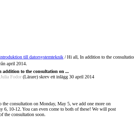
Introduktion till datorsystemteknik
/
Hi all, In addition to the consultatio
rån april 2014.
In addition to the consultation on ...
 Julia Fodor
(Lärare) skrev ett inlägg
30 april 2014
 to the consultation on Monday, May 5, we add one more on
 6, 10-12. You can even come to both of these! We will post
 of the consultation soon.