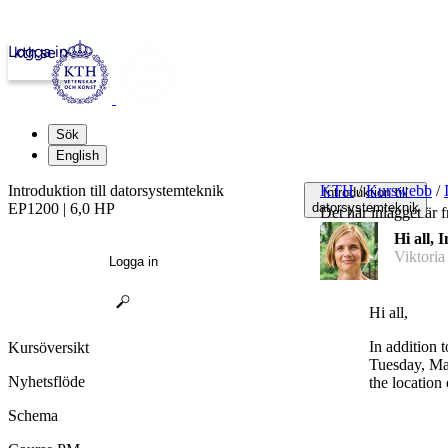
Logga in
kth.se
Sök
English
Introduktion till datorsystemteknik
KTH
/
Kurswebb
/
Introduktion till
EP1200 | 6,0 HP
datorsystemteknik
Det här inlägget är f
Hi all, 
Viktoria
Logga in
Hi all,
In addition
Kursöversikt
Tuesday, May
Nyhetsflöde
the location
Schema