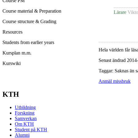
Course PM
Course material & Preparation
Lärare
Vikto
Course structure & Grading
Resources
Students from earlier years
Hela världen får läsa
Kursplan m.m.
Senast ändrad 2014
Kurswiki
Taggar: Saknas än s
Anmäl missbruk
KTH
Utbildning
Forskning
Samverkan
Om KTH
Student på KTH
Alumni