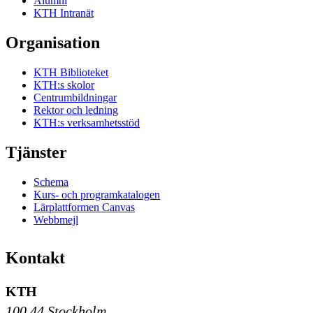
Alumni
KTH Intranät
Organisation
KTH Biblioteket
KTH:s skolor
Centrumbildningar
Rektor och ledning
KTH:s verksamhetsstöd
Tjänster
Schema
Kurs- och programkatalogen
Lärplattformen Canvas
Webbmejl
Kontakt
KTH
100 44 Stockholm