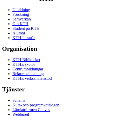
Utbildning
Forskning
Samverkan
Om KTH
Student på KTH
Alumni
KTH Intranät
Organisation
KTH Biblioteket
KTH:s skolor
Centrumbildningar
Rektor och ledning
KTH:s verksamhetsstöd
Tjänster
Schema
Kurs- och programkatalogen
Lärplattformen Canvas
Webbmejl