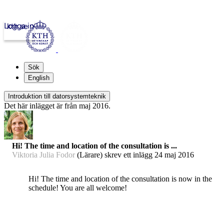
Logga in
kth.se
Sök
English
Introduktion till datorsystemteknik
Det här inlägget är från maj 2016.
Hi! The time and location of the consultation is ...
Viktoria Julia Fodor
(Lärare) skrev ett inlägg
24 maj 2016
Hi! The time and location of the consultation is now in the
schedule! You are all welcome!