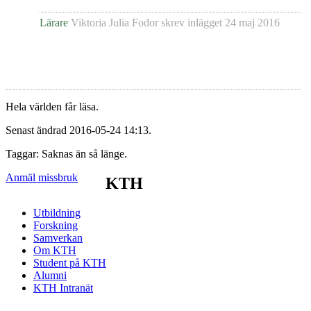
Lärare
Viktoria Julia Fodor
skrev inlägget
24 maj 2016
Hela världen får läsa.
Senast ändrad 2016-05-24 14:13.
Taggar: Saknas än så länge.
Anmäl missbruk
KTH
Utbildning
Forskning
Samverkan
Om KTH
Student på KTH
Alumni
KTH Intranät