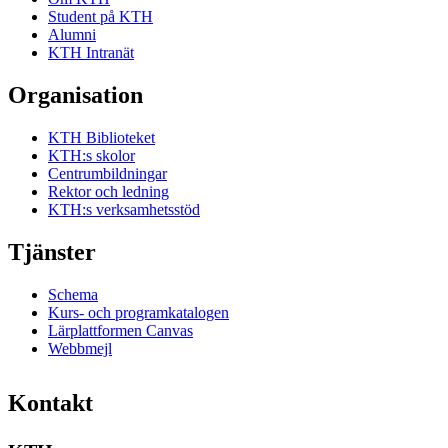
Student på KTH
Alumni
KTH Intranät
Organisation
KTH Biblioteket
KTH:s skolor
Centrumbildningar
Rektor och ledning
KTH:s verksamhetsstöd
Tjänster
Schema
Kurs- och programkatalogen
Lärplattformen Canvas
Webbmejl
Kontakt