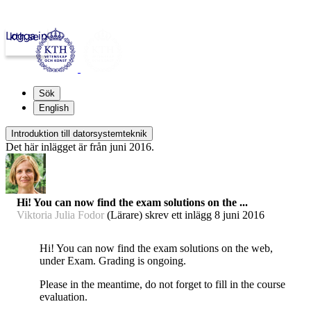
Logga in
kth.se
Sök
English
Introduktion till datorsystemteknik
Det här inlägget är från juni 2016.
Hi! You can now find the exam solutions on the ...
Viktoria Julia Fodor
(Lärare) skrev ett inlägg
8 juni 2016
Hi! You can now find the exam solutions on the web,
under Exam. Grading is ongoing.
Please in the meantime, do not forget to fill in the course
evaluation.