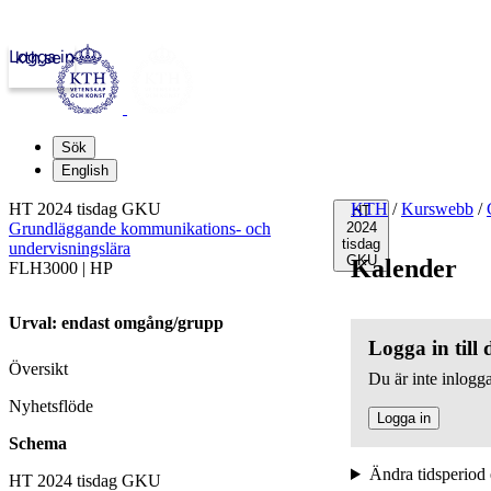
Logga in
kth.se
Sök
English
HT 2024 tisdag GKU
KTH
/
Kurswebb
/
HT
Grundläggande kommunikations- och
2024
tisdag
undervisningslära
GKU
Kalender
FLH3000 | HP
Urval: endast omgång/grupp
Logga in till
Översikt
Du är inte inlogga
Nyhetsflöde
Logga in
Schema
Ändra tidsperiod 
HT 2024 tisdag GKU