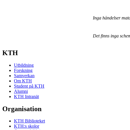
Inga händelser mat
Det finns inga sche
KTH
Utbildning
Forskning
Samverkan
Om KTH
Student på KTH
Alumni
KTH Intranät
Organisation
KTH Biblioteket
KTH:s skolor