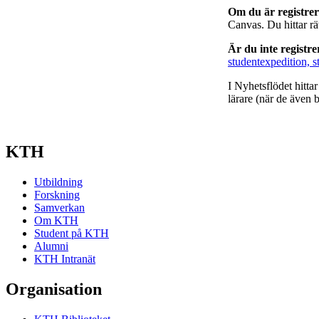
Om du är registre
Canvas. Du hittar r
Är du inte registr
studentexpedition, s
I Nyhetsflödet hitta
lärare (när de även b
KTH
Utbildning
Forskning
Samverkan
Om KTH
Student på KTH
Alumni
KTH Intranät
Organisation