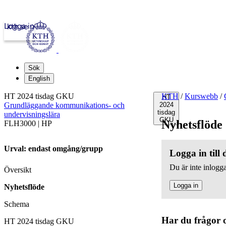
Logga in
kth.se
Sök
English
HT 2024 tisdag GKU
KTH
/
Kurswebb
/
HT
Grundläggande kommunikations- och
2024
tisdag
undervisningslära
GKU
Nyhetsflöde
FLH3000 | HP
Urval: endast omgång/grupp
Logga in till
Du är inte inlogga
Översikt
Logga in
Nyhetsflöde
Schema
Har du frågor 
HT 2024 tisdag GKU