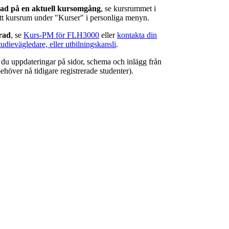
rad på en aktuell kursomgång
, se kursrummet i
ätt kursrum under "Kurser" i personliga menyn.
erad
, se
Kurs-PM för FLH3000
eller
kontakta din
tudievägledare, eller utbilningskansli
.
r du uppdateringar på sidor, schema och inlägg från
ehöver nå tidigare registrerade studenter).