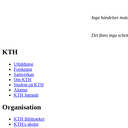
Inga händelser mat
Det finns inga sche
KTH
Utbildning
Forskning
Samverkan
Om KTH
Student på KTH
Alumni
KTH Intranät
Organisation
KTH Biblioteket
KTH:s skolor