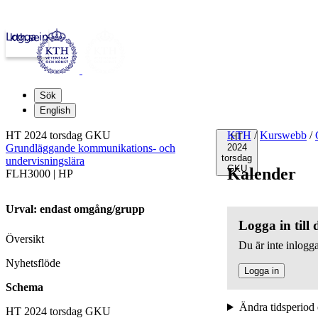
Logga in
kth.se
Sök
English
HT 2024 torsdag GKU
KTH
/
Kurswebb
/
HT
Grundläggande kommunikations- och
2024
torsdag
undervisningslära
GKU
Kalender
FLH3000 | HP
Urval: endast omgång/grupp
Logga in till
Översikt
Du är inte inlogga
Nyhetsflöde
Logga in
Schema
Ändra tidsperiod 
HT 2024 torsdag GKU