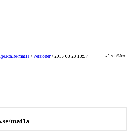
nge.kth.se/mat1a
/
Versioner
/
2015-08-23 18:57
Min/Max
h.se/mat1a