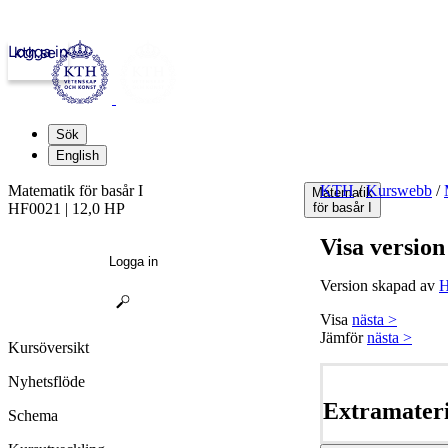
Logga in
kth.se
Sök
English
Matematik för basår I
KTH
/
Kurswebb
/
Matematik
HF0021 | 12,0 HP
för basår I
Visa version
Logga in
Version skapad av
H
Visa
nästa >
Jämför
nästa >
Kursöversikt
Nyhetsflöde
Extramateri
Schema