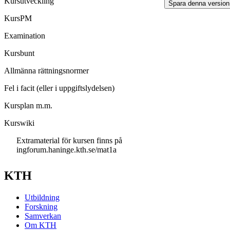
Kursutveckling
Spara denna versio
KursPM
Examination
Kursbunt
Allmänna rättningsnormer
Fel i facit (eller i uppgiftslydelsen)
Kursplan m.m.
Kurswiki
Extramaterial för kursen finns på
ingforum.haninge.kth.se/mat1a
KTH
Utbildning
Forskning
Samverkan
Om KTH