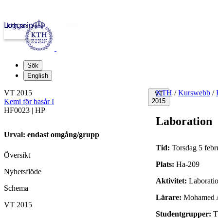
Logga in
kth.se
Sök
English
VT 2015
KTH
/
Kurswebb
/
VT
Kemi för basår I
2015
HF0023 | HP
Laboration
Urval: endast omgång/grupp
Tid:
Torsdag 5 febr
Översikt
Plats:
Ha-209
Nyhetsflöde
Aktivitet:
Laborati
Schema
Lärare:
Mohamed A
VT 2015
Studentgrupper: