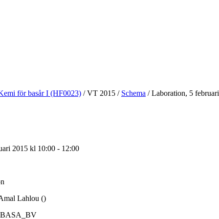
Kemi för basår I (HF0023)
/
VT 2015
/
Schema
/
Laboration, 5 februar
uari 2015 kl 10:00 - 12:00
on
mal Lahlou ()
TBASA_BV