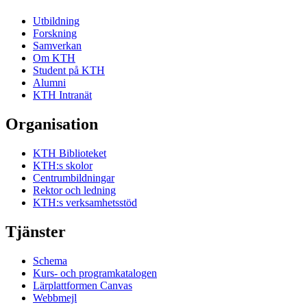
Utbildning
Forskning
Samverkan
Om KTH
Student på KTH
Alumni
KTH Intranät
Organisation
KTH Biblioteket
KTH:s skolor
Centrumbildningar
Rektor och ledning
KTH:s verksamhetsstöd
Tjänster
Schema
Kurs- och programkatalogen
Lärplattformen Canvas
Webbmejl