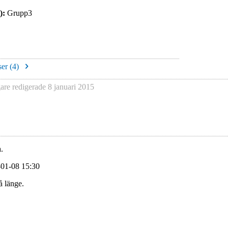
):
Grupp3
er (
4
)
re redigerade
8 januari 2015
.
-01-08 15:30
å länge.