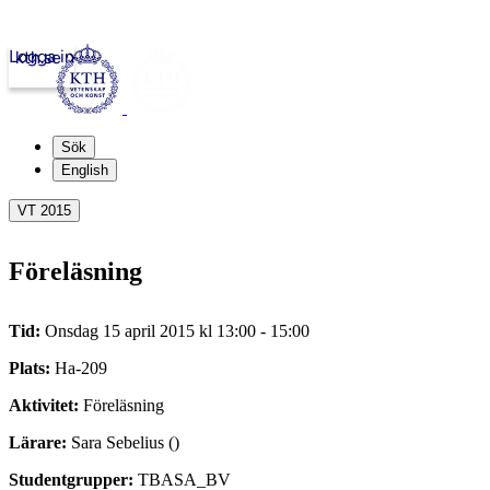
Logga in
kth.se
Sök
English
VT 2015
Föreläsning
Tid:
Onsdag 15 april 2015 kl 13:00 - 15:00
Plats:
Ha-209
Aktivitet:
Föreläsning
Lärare:
Sara Sebelius ()
Studentgrupper:
TBASA_BV