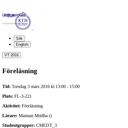
Logga in
kth.se
Sök
English
VT 2016
Föreläsning
Tid:
Torsdag 3 mars 2016 kl 13:00 - 15:00
Plats:
FL-3-221
Aktivitet:
Föreläsning
Lärare:
Mannan Mridha ()
Studentgrupper:
CMEDT_3