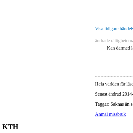
Visa tidigare händels
ändrade rättigheter
Kan därmed lä
Hela världen får läsa
Senast ändrad 2014
Taggar: Saknas än s
Anmäl missbruk
KTH