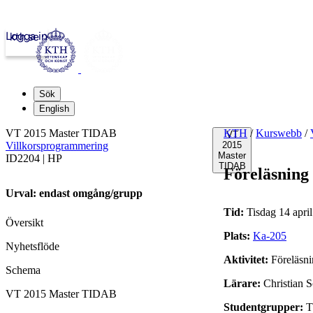
Logga in
kth.se
Sök
English
VT 2015 Master TIDAB
KTH
/
Kurswebb
/
VT
Villkorsprogrammering
2015
Master
ID2204 | HP
TIDAB
Föreläsning
Urval: endast omgång/grupp
Tid:
Tisdag 14 apri
Översikt
Plats:
Ka-205
Nyhetsflöde
Aktivitet:
Föreläsn
Schema
Lärare:
Christian S
VT 2015 Master TIDAB
Studentgrupper:
T