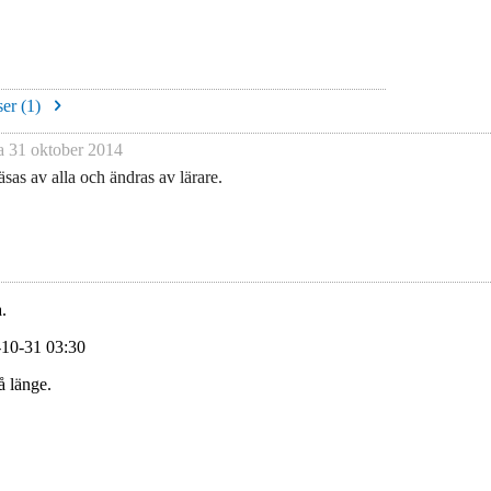
er (
1
)
na
31 oktober 2014
sas av alla och ändras av lärare.
.
-10-31 03:30
å länge.