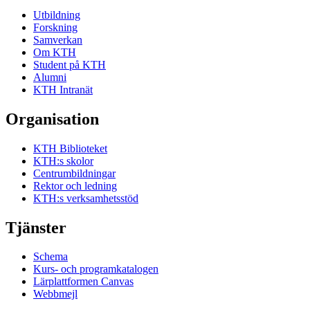
Utbildning
Forskning
Samverkan
Om KTH
Student på KTH
Alumni
KTH Intranät
Organisation
KTH Biblioteket
KTH:s skolor
Centrumbildningar
Rektor och ledning
KTH:s verksamhetsstöd
Tjänster
Schema
Kurs- och programkatalogen
Lärplattformen Canvas
Webbmejl