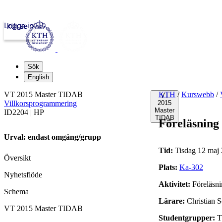
Logga in
kth.se
Sök
English
VT 2015 Master TIDAB
KTH
/
Kurswebb
/
VT
Villkorsprogrammering
2015
Master
ID2204 | HP
TIDAB
Föreläsning
Urval: endast omgång/grupp
Tid:
Tisdag 12 maj 
Översikt
Plats:
Ka-302
Nyhetsflöde
Aktivitet:
Föreläsn
Schema
Lärare:
Christian S
VT 2015 Master TIDAB
Studentgrupper:
T