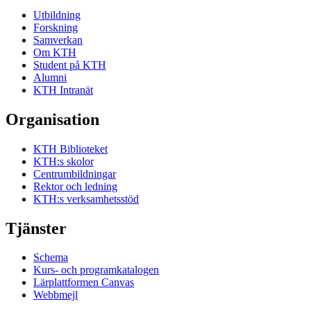
Utbildning
Forskning
Samverkan
Om KTH
Student på KTH
Alumni
KTH Intranät
Organisation
KTH Biblioteket
KTH:s skolor
Centrumbildningar
Rektor och ledning
KTH:s verksamhetsstöd
Tjänster
Schema
Kurs- och programkatalogen
Lärplattformen Canvas
Webbmejl