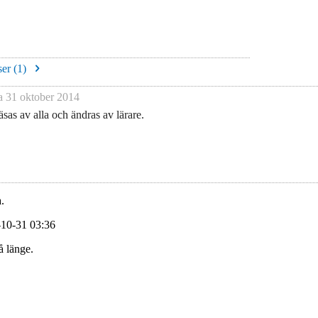
er (
1
)
na
31 oktober 2014
sas av alla och ändras av lärare.
.
-10-31 03:36
å länge.