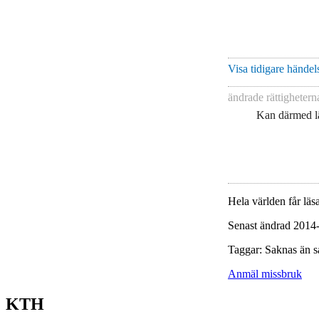
Visa tidigare händels
ändrade rättigheter
Kan därmed lä
Hela världen får läsa
Senast ändrad 2014
Taggar: Saknas än s
Anmäl missbruk
KTH