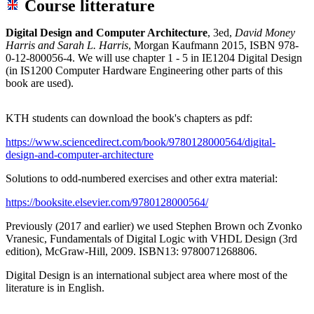
Course litterature
Digital Design and Computer Architecture
, 3ed,
David Money
Harris and Sarah L. Harris
, Morgan Kaufmann 2015, ISBN
978-
0-12-800056-4.
We will use chapter 1 - 5 in IE1204 Digital Design
(in IS1200 Computer Hardware Engineering other parts of this
book are used).
KTH students can download the book's chapters as pdf:
https://www.sciencedirect.com/book/9780128000564/digital-
design-and-computer-architecture
Solutions to odd-numbered exercises and other extra material:
https://booksite.elsevier.com/9780128000564/
Previously (2017 and earlier) we used Stephen Brown och Zvonko
Vranesic, Fundamentals of Digital Logic with VHDL Design (3rd
edition), McGraw-Hill, 2009. ISBN13: 9780071268806.
Digital Design is an international subject area where most of the
literature is in English.