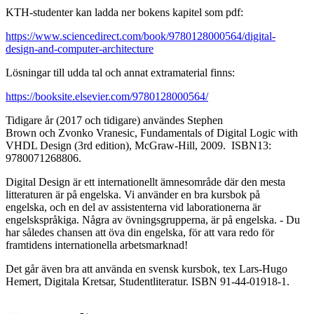
KTH-studenter kan ladda ner bokens kapitel som pdf:
https://www.sciencedirect.com/book/9780128000564/digital-
design-and-computer-architecture
Lösningar till udda tal och annat extramaterial finns:
https://booksite.elsevier.com/9780128000564/
Tidigare år (2017 och tidigare) användes Stephen
Brown och Zvonko Vranesic, Fundamentals of Digital Logic with
VHDL Design (3rd edition), McGraw-Hill, 2009. ISBN13:
9780071268806.
Digital Design är ett internationellt ämnesområde där den mesta
litteraturen är på engelska. Vi använder en bra kursbok på
engelska, och en del av assistenterna vid laborationerna är
engelskspråkiga. Några av övningsgrupperna, är på engelska. - Du
har således chansen att öva din engelska, för att vara redo för
framtidens internationella arbetsmarknad!
Det går även bra att använda en svensk kursbok, tex Lars-Hugo
Hemert, Digitala Kretsar, Studentliteratur. ISBN 91-44-01918-1.