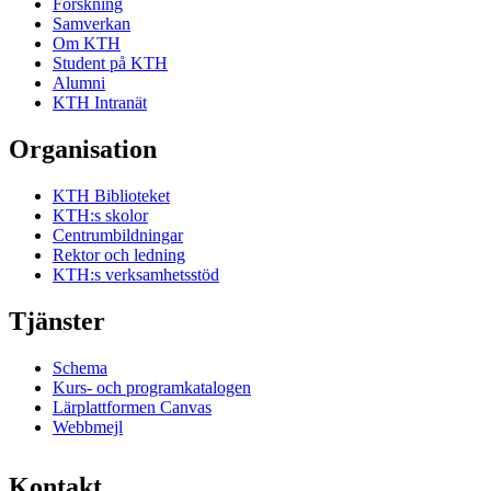
Forskning
Samverkan
Om KTH
Student på KTH
Alumni
KTH Intranät
Organisation
KTH Biblioteket
KTH:s skolor
Centrumbildningar
Rektor och ledning
KTH:s verksamhetsstöd
Tjänster
Schema
Kurs- och programkatalogen
Lärplattformen Canvas
Webbmejl
Kontakt