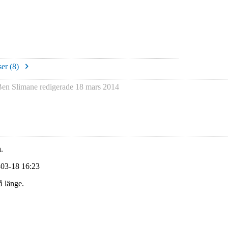
er (
8
)
Ben Slimane
redigerade
18 mars 2014
.
-03-18 16:23
å länge.