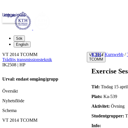
Logga in
kth.se
Sök
English
VT 2014 TCOMM
KTH
/
Kurswebb
/
VT 2014
Trådlös transmissionsteknik
TCOMM
IK2508 | HP
Exercise Ses
Urval: endast omgång/grupp
Tid:
Tisdag 15 apri
Översikt
Plats:
Ka-539
Nyhetsflöde
Aktivitet:
Övning
Schema
Studentgrupper:
VT 2014 TCOMM
Info: