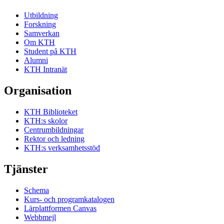
Utbildning
Forskning
Samverkan
Om KTH
Student på KTH
Alumni
KTH Intranät
Organisation
KTH Biblioteket
KTH:s skolor
Centrumbildningar
Rektor och ledning
KTH:s verksamhetsstöd
Tjänster
Schema
Kurs- och programkatalogen
Lärplattformen Canvas
Webbmejl