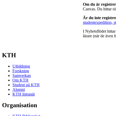
Om du är registre
Canvas. Du hittar r
Är du inte registr
studentexpedition, s
I Nyhetsflödet hitta
lärare (när de även b
KTH
Utbildning
Forskning
Samverkan
Om KTH
Student på KTH
Alumni
KTH Intranät
Organisation