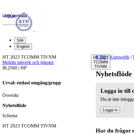
Logga in
kth.se
Sök
English
HT 2023 TCOMM TIVNM
KTH
/
Kurswebb
/
HT 2023
Mobila nätverk och tjänster
TCOMM
TIVNM
IK2560 | HP
Nyhetsflöde
Urval: endast omgång/grupp
Logga in till
Översikt
Du är inte inlogga
Nyhetsflöde
Logga in
Schema
HT 2023 TCOMM TIVNM
Har du frågor 