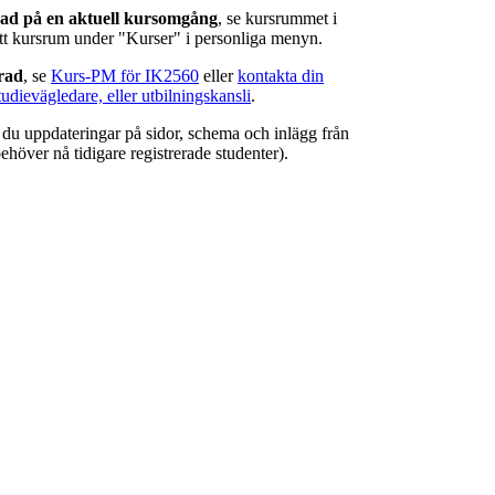
rad på en aktuell kursomgång
, se kursrummet i
ätt kursrum under "Kurser" i personliga menyn.
erad
, se
Kurs-PM för IK2560
eller
kontakta din
tudievägledare, eller utbilningskansli
.
r du uppdateringar på sidor, schema och inlägg från
ehöver nå tidigare registrerade studenter).