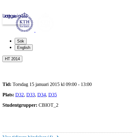
Logga in
kth.se
Sök
English
HT 2014
Tid:
Torsdag 15 januari 2015 kl 09:00 - 13:00
Plats:
D32
,
D33
,
D34
,
D35
Studentgrupper:
CBIOT_2