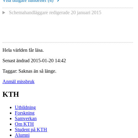
Visa tidigare händelser (
4
)
Schemahandläggare redigerade
20 januari 2015
Hela världen får läsa.
Senast ändrad 2015-01-20 14:42
Taggar: Saknas än så länge.
Anmäl missbruk
KTH
Utbildning
Forskning
Samverkan
Om KTH
Student på KTH
Alumni