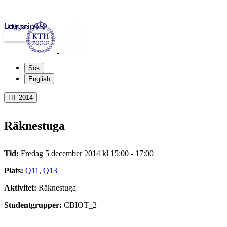
Logga in
kth.se
Sök
English
HT 2014
Räknestuga
Tid:
Fredag 5 december 2014 kl 15:00 - 17:00
Plats:
Q11
,
Q13
Aktivitet:
Räknestuga
Studentgrupper:
CBIOT_2