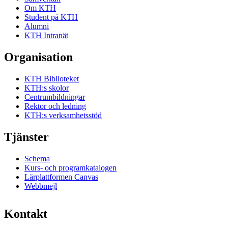
Om KTH
Student på KTH
Alumni
KTH Intranät
Organisation
KTH Biblioteket
KTH:s skolor
Centrumbildningar
Rektor och ledning
KTH:s verksamhetsstöd
Tjänster
Schema
Kurs- och programkatalogen
Lärplattformen Canvas
Webbmejl
Kontakt