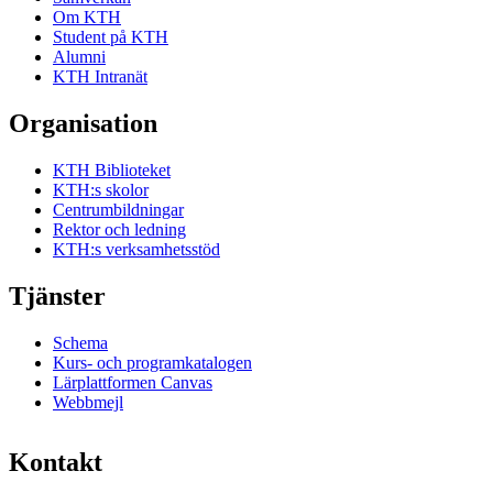
Om KTH
Student på KTH
Alumni
KTH Intranät
Organisation
KTH Biblioteket
KTH:s skolor
Centrumbildningar
Rektor och ledning
KTH:s verksamhetsstöd
Tjänster
Schema
Kurs- och programkatalogen
Lärplattformen Canvas
Webbmejl
Kontakt