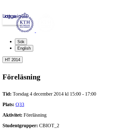
Logga in
kth.se
Sök
English
HT 2014
Föreläsning
Tid:
Torsdag 4 december 2014 kl 15:00 - 17:00
Plats:
Q33
Aktivitet:
Föreläsning
Studentgrupper:
CBIOT_2