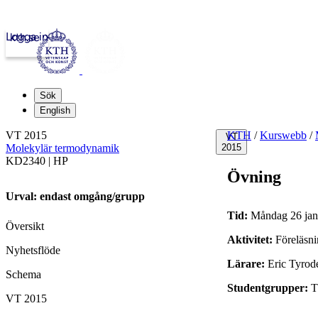
Logga in
kth.se
Sök
English
VT 2015
KTH
/
Kurswebb
/
VT
Molekylär termodynamik
2015
KD2340 | HP
Övning
Urval: endast omgång/grupp
Tid:
Måndag 26 janu
Översikt
Aktivitet:
Föreläsn
Nyhetsflöde
Lärare:
Eric Tyrode
Schema
Studentgrupper:
VT 2015