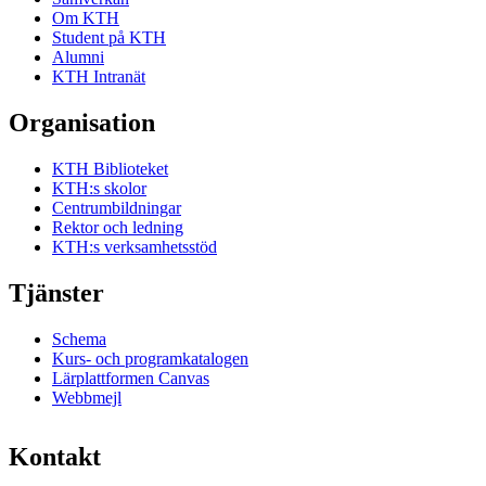
Om KTH
Student på KTH
Alumni
KTH Intranät
Organisation
KTH Biblioteket
KTH:s skolor
Centrumbildningar
Rektor och ledning
KTH:s verksamhetsstöd
Tjänster
Schema
Kurs- och programkatalogen
Lärplattformen Canvas
Webbmejl
Kontakt