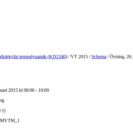
Molekylär termodynamik (KD2340)
/
VT 2015
/
Schema
/
Övning, 26 
ari 2015 kl 08:00 - 10:00
ing
 ()
TMVTM_1