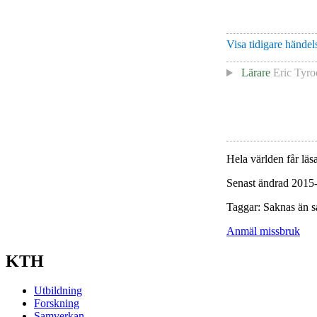
Visa tidigare händels
Lärare
Eric Tyro
Hela världen får läsa
Senast ändrad 2015
Taggar: Saknas än s
Anmäl missbruk
KTH
Utbildning
Forskning
Samverkan