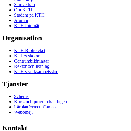
Samverkan
Om KTH
Student på KTH
Alumni
KTH Intranät
Organisation
KTH Biblioteket
KTH:s skolor
Centrumbildningar
Rektor och ledning
KTH:s verksamhetsstöd
Tjänster
Schema
Kurs- och programkatalogen
Lärplattformen Canvas
Webbmejl
Kontakt