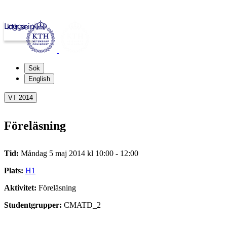
Logga in
kth.se
Sök
English
VT 2014
Föreläsning
Tid:
Måndag 5 maj 2014 kl 10:00 - 12:00
Plats:
H1
Aktivitet:
Föreläsning
Studentgrupper:
CMATD_2