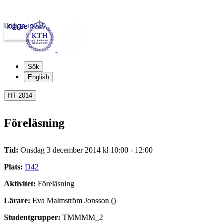
Logga in
kth.se
Sök
English
HT 2014
Föreläsning
Tid:
Onsdag 3 december 2014 kl 10:00 - 12:00
Plats:
D42
Aktivitet:
Föreläsning
Lärare:
Eva Malmström Jonsson ()
Studentgrupper:
TMMMM_2