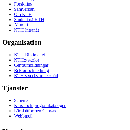
Forskning
Samverkan
Om KTH
Student på KTH
Alumni
KTH Intranät
Organisation
KTH Biblioteket
KTH:s skolor
Centrumbildningar
Rektor och ledning
KTH:s verksamhetsstöd
Tjänster
Schema
Kurs- och programkatalogen
Lärplattformen Canvas
Webbmejl