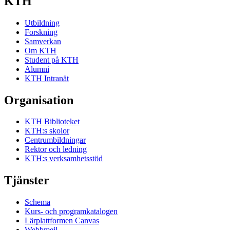
KTH
Utbildning
Forskning
Samverkan
Om KTH
Student på KTH
Alumni
KTH Intranät
Organisation
KTH Biblioteket
KTH:s skolor
Centrumbildningar
Rektor och ledning
KTH:s verksamhetsstöd
Tjänster
Schema
Kurs- och programkatalogen
Lärplattformen Canvas
Webbmejl