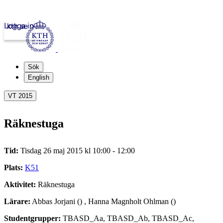
Logga in
kth.se
Sök
English
VT 2015
Räknestuga
Tid:
Tisdag 26 maj 2015 kl 10:00 - 12:00
Plats:
K51
Aktivitet:
Räknestuga
Lärare:
Abbas Jorjani () , Hanna Magnholt Ohlman ()
Studentgrupper:
TBASD_Aa, TBASD_Ab, TBASD_Ac,