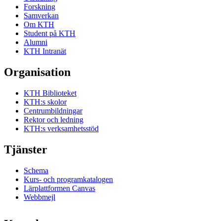
Forskning
Samverkan
Om KTH
Student på KTH
Alumni
KTH Intranät
Organisation
KTH Biblioteket
KTH:s skolor
Centrumbildningar
Rektor och ledning
KTH:s verksamhetsstöd
Tjänster
Schema
Kurs- och programkatalogen
Lärplattformen Canvas
Webbmejl