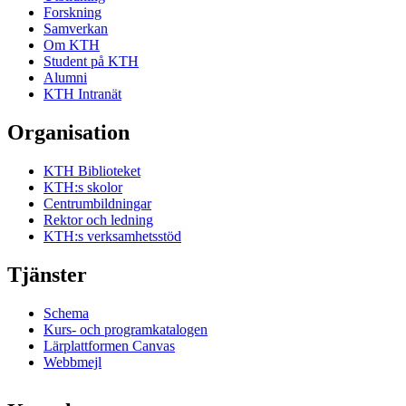
Forskning
Samverkan
Om KTH
Student på KTH
Alumni
KTH Intranät
Organisation
KTH Biblioteket
KTH:s skolor
Centrumbildningar
Rektor och ledning
KTH:s verksamhetsstöd
Tjänster
Schema
Kurs- och programkatalogen
Lärplattformen Canvas
Webbmejl