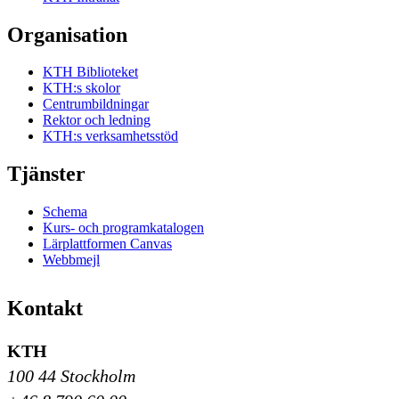
Organisation
KTH Biblioteket
KTH:s skolor
Centrumbildningar
Rektor och ledning
KTH:s verksamhetsstöd
Tjänster
Schema
Kurs- och programkatalogen
Lärplattformen Canvas
Webbmejl
Kontakt
KTH
100 44 Stockholm