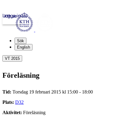
Logga in
kth.se
Sök
English
VT 2015
Föreläsning
Tid:
Torsdag 19 februari 2015 kl 15:00 - 18:00
Plats:
D32
Aktivitet:
Föreläsning