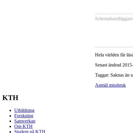
Schemahandläggare
Hela världen får läsa
Senast ändrad 2015
Taggar: Saknas än s
Anmäl missbruk
KTH
Utbildning
Forskning
Samverkan
Om KTH
Student på KTH