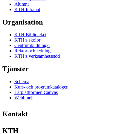
Alumni
KTH Intranät
Organisation
KTH Biblioteket
KTH:s skolor
Centrumbildningar
Rektor och ledning
KTH:s verksamhetsstöd
Tjänster
Schema
Kurs- och programkatalogen
Lärplattformen Canvas
Webbmejl
Kontakt
KTH