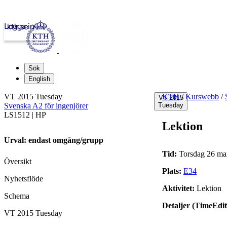
Logga in
kth.se
Sök
English
VT 2015 Tuesday
KTH
/
Kurswebb
/
VT 2015
Svenska A2 för ingenjörer
Tuesday
LS1512 | HP
Lektion
Urval: endast omgång/grupp
Tid:
Torsdag 26 mar
Översikt
Plats:
E34
Nyhetsflöde
Aktivitet:
Lektion
Schema
Detaljer (TimeEdit
VT 2015 Tuesday