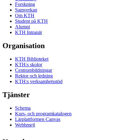
Forskning
Samverkan
Om KTH
Student på KTH
Alumni
KTH Intranät
Organisation
KTH Biblioteket
KTH:s skolor
Centrumbildningar
Rektor och ledning
KTH:s verksamhetsstöd
Tjänster
Schema
Kurs- och programkatalogen
Lärplattformen Canvas
Webbmejl