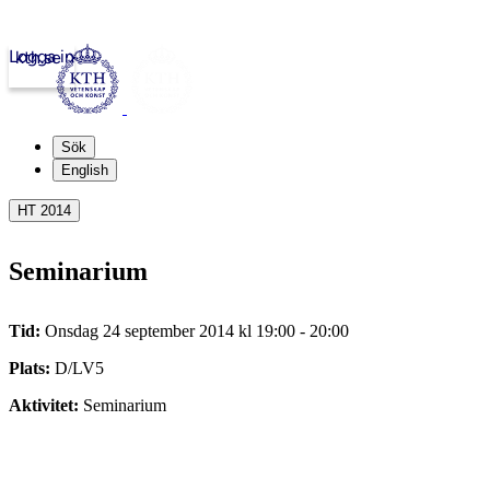
Logga in
kth.se
Sök
English
HT 2014
Seminarium
Tid:
Onsdag 24 september 2014 kl 19:00 - 20:00
Plats:
D/LV5
Aktivitet:
Seminarium