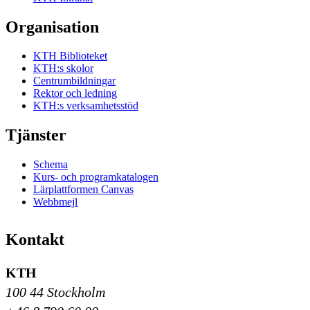
Organisation
KTH Biblioteket
KTH:s skolor
Centrumbildningar
Rektor och ledning
KTH:s verksamhetsstöd
Tjänster
Schema
Kurs- och programkatalogen
Lärplattformen Canvas
Webbmejl
Kontakt
KTH
100 44 Stockholm