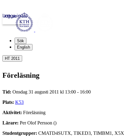
Logga in
kth.se
Sök
English
HT 2011
Föreläsning
Tid:
Onsdag 31 augusti 2011 kl 13:00 - 16:00
Plats:
K53
Aktivitet:
Föreläsning
Lärare:
Per Olof Persson ()
Studentgrupper:
CMATD4SUTX, TIKED3, TIMBM1, X5X