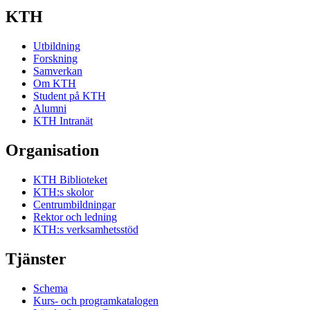
KTH
Utbildning
Forskning
Samverkan
Om KTH
Student på KTH
Alumni
KTH Intranät
Organisation
KTH Biblioteket
KTH:s skolor
Centrumbildningar
Rektor och ledning
KTH:s verksamhetsstöd
Tjänster
Schema
Kurs- och programkatalogen