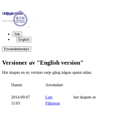
Logga in
kth.se
Sök
English
Envariabelanalys
Versioner av "English version"
Här skapas en ny version varje gång någon sparat sidan.
Datum
Användare
2014-09-07
Lars
har skapats av
11:05
Filipsson