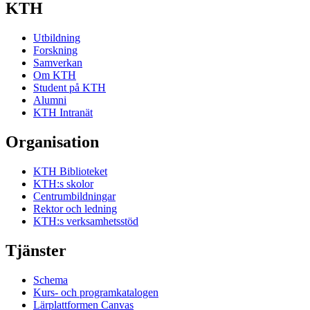
KTH
Utbildning
Forskning
Samverkan
Om KTH
Student på KTH
Alumni
KTH Intranät
Organisation
KTH Biblioteket
KTH:s skolor
Centrumbildningar
Rektor och ledning
KTH:s verksamhetsstöd
Tjänster
Schema
Kurs- och programkatalogen
Lärplattformen Canvas