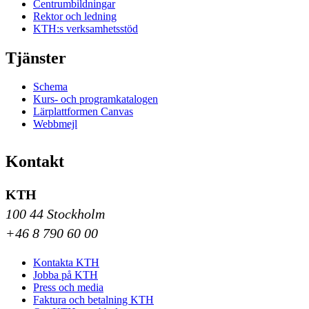
Centrumbildningar
Rektor och ledning
KTH:s verksamhetsstöd
Tjänster
Schema
Kurs- och programkatalogen
Lärplattformen Canvas
Webbmejl
Kontakt
KTH
100 44 Stockholm
+46 8 790 60 00
Kontakta KTH
Jobba på KTH
Press och media
Faktura och betalning KTH