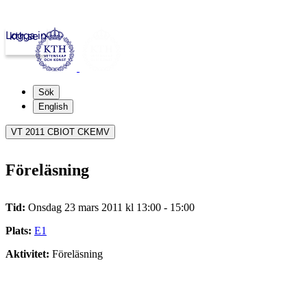
Logga in
kth.se
Sök
English
VT 2011 CBIOT CKEMV
Föreläsning
Tid:
Onsdag 23 mars 2011 kl 13:00 - 15:00
Plats:
E1
Aktivitet:
Föreläsning