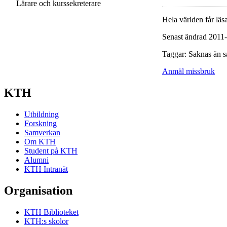
Lärare och kurssekreterare
Hela världen får läsa
Senast ändrad 2011
Taggar: Saknas än s
Anmäl missbruk
KTH
Utbildning
Forskning
Samverkan
Om KTH
Student på KTH
Alumni
KTH Intranät
Organisation
KTH Biblioteket
KTH:s skolor