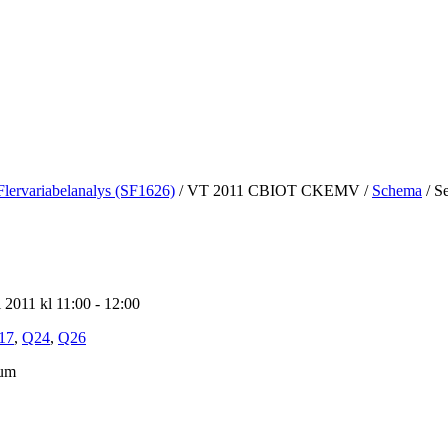
Flervariabelanalys (SF1626)
/
VT 2011 CBIOT CKEMV
/
Schema
/
Se
 2011 kl 11:00 - 12:00
17
,
Q24
,
Q26
ium