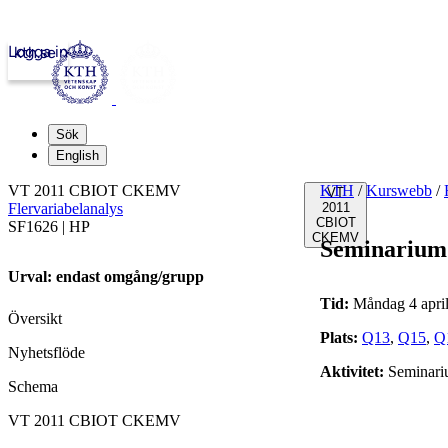
Logga in
kth.se
Sök
English
VT 2011 CBIOT CKEMV
KTH
/
Kurswebb
/
VT
Flervariabelanalys
2011
CBIOT
SF1626 | HP
CKEMV
Seminarium
Urval: endast omgång/grupp
Tid:
Måndag 4 april
Översikt
Plats:
Q13
,
Q15
,
Q
Nyhetsflöde
Aktivitet:
Seminar
Schema
VT 2011 CBIOT CKEMV