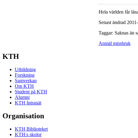
Hela världen får läsa
Senast ändrad 2011
Taggar: Saknas än s
Anmäl missbruk
KTH
Utbildning
Forskning
Samverkan
Om KTH
Student på KTH
Alumni
KTH Intranät
Organisation
KTH Biblioteket
KTH:s skolor