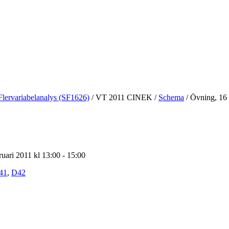
Flervariabelanalys (SF1626)
/
VT 2011 CINEK
/
Schema
/
Övning, 16 
uari 2011 kl 13:00 - 15:00
41
,
D42