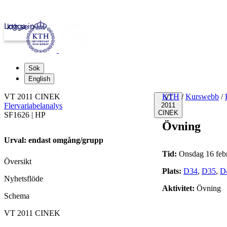
Logga in
kth.se
Sök
English
VT 2011 CINEK
KTH
/
Kurswebb
/
VT
Flervariabelanalys
2011
CINEK
SF1626 | HP
Övning
Urval: endast omgång/grupp
Tid:
Onsdag 16 febr
Översikt
Plats:
D34
,
D35
,
D
Nyhetsflöde
Aktivitet:
Övning
Schema
VT 2011 CINEK