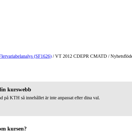
Flervariabelanalys (SF1626)
/
VT 2012 CDEPR CMATD
/
Nyhetsflöd
 din kurswebb
d på KTH så innehållet är inte anpassat efter dina val.
om kursen?