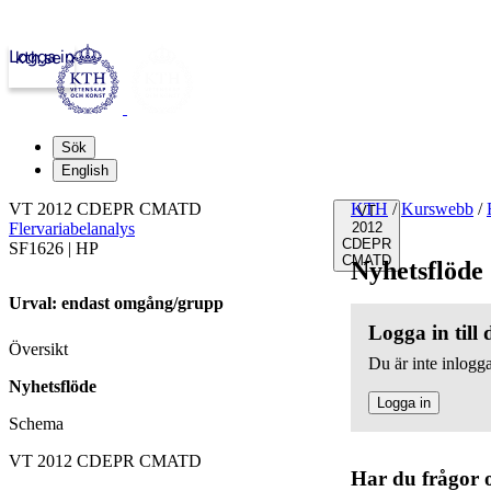
Logga in
kth.se
Sök
English
VT 2012 CDEPR CMATD
KTH
/
Kurswebb
/
VT
Flervariabelanalys
2012
CDEPR
SF1626 | HP
CMATD
Nyhetsflöde
Urval: endast omgång/grupp
Logga in till
Översikt
Du är inte inlogga
Nyhetsflöde
Logga in
Schema
VT 2012 CDEPR CMATD
Har du frågor 