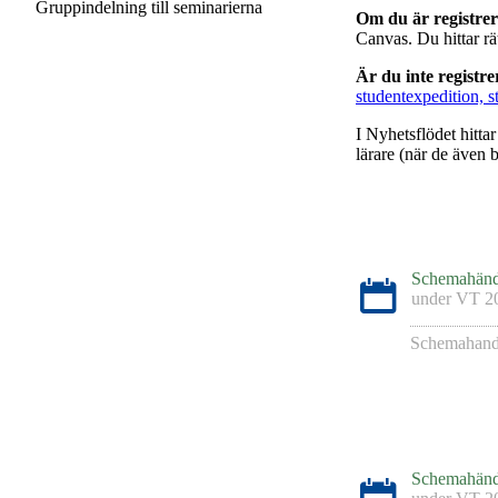
Gruppindelning till seminarierna
Om du är registre
Canvas. Du hittar r
Är du inte registr
studentexpedition, s
I Nyhetsflödet hitta
lärare (när de även b
Schemahänd
under
VT 2
Schemahand
Schemahänd