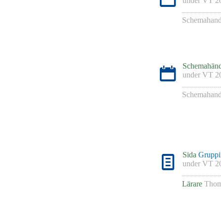
under
VT 2
Schemahand
Schemahänd
under
VT 2
Schemahand
Sida
Gruppin
under
VT 2
Lärare
Thom