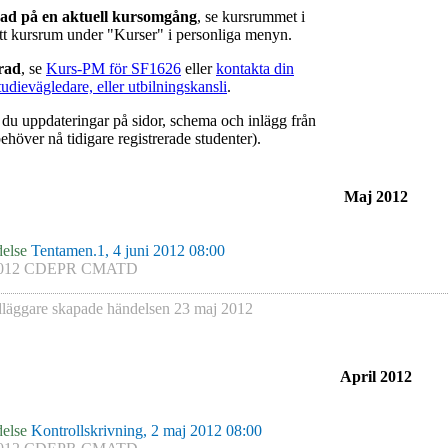
rad på en aktuell kursomgång
, se kursrummet i
ätt kursrum under "Kurser" i personliga menyn.
erad
, se
Kurs-PM för SF1626
eller
kontakta din
tudievägledare, eller utbilningskansli
.
r du uppdateringar på sidor, schema och inlägg från
ehöver nå tidigare registrerade studenter).
Maj 2012
else
Tentamen.1, 4 juni 2012 08:00
012 CDEPR CMATD
läggare skapade händelsen
23 maj 2012
April 2012
else
Kontrollskrivning, 2 maj 2012 08:00