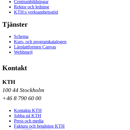
Centrumbildningar
Rektor och ledning
KTH:s verksamhetsstöd
Tjänster
Schema
Kurs- och programkatalogen
Lärplattformen Canvas
Webbmejl
Kontakt
KTH
100 44 Stockholm
+46 8 790 60 00
Kontakta KTH
Jobba på KTH
Press och media
Faktura och betalning KTH