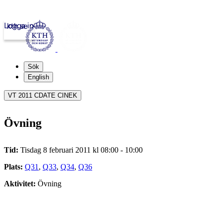
Logga in
kth.se
Sök
English
VT 2011 CDATE CINEK
Övning
Tid:
Tisdag 8 februari 2011 kl 08:00 - 10:00
Plats:
Q31
,
Q33
,
Q34
,
Q36
Aktivitet:
Övning