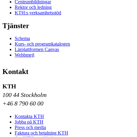
Centrumbildningar
Rektor och ledning
KTH:s verksamhetsstöd
Tjänster
Schema
Kurs- och programkatalogen
Lärplattformen Canvas
Webbmejl
Kontakt
KTH
100 44 Stockholm
+46 8 790 60 00
Kontakta KTH
Jobba på KTH
Press och media
Faktura och betalning KTH