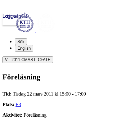
Logga in
kth.se
Sök
English
VT 2011 CMAST, CFATE
Föreläsning
Tid:
Tisdag 22 mars 2011 kl 15:00 - 17:00
Plats:
E3
Aktivitet:
Föreläsning