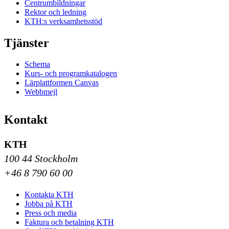
Centrumbildningar
Rektor och ledning
KTH:s verksamhetsstöd
Tjänster
Schema
Kurs- och programkatalogen
Lärplattformen Canvas
Webbmejl
Kontakt
KTH
100 44 Stockholm
+46 8 790 60 00
Kontakta KTH
Jobba på KTH
Press och media
Faktura och betalning KTH