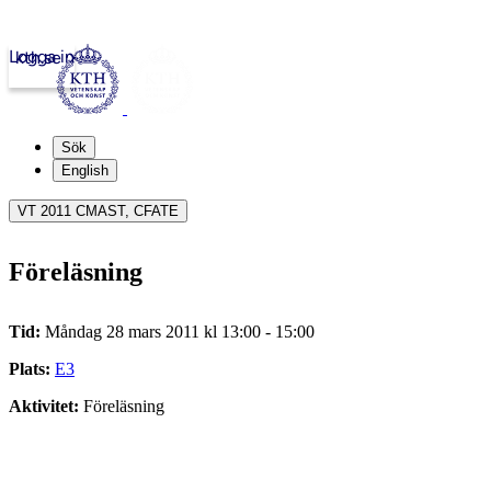
Logga in
kth.se
Sök
English
VT 2011 CMAST, CFATE
Föreläsning
Tid:
Måndag 28 mars 2011 kl 13:00 - 15:00
Plats:
E3
Aktivitet:
Föreläsning