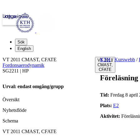
Logga in
kth.se
Sök
English
VT 2011 CMAST, CFATE
KTH
/
Kurswebb
/
VT 2011
Fordonsaerodynamik
CMAST,
CFATE
SG2211 | HP
Föreläsning
Urval: endast omgång/grupp
Tid:
Fredag 8 april 
Översikt
Plats:
E2
Nyhetsflöde
Aktivitet:
Föreläsn
Schema
VT 2011 CMAST, CFATE