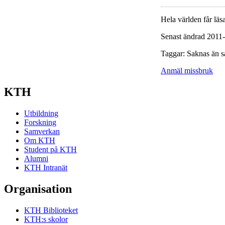
Hela världen får läsa
Senast ändrad 2011
Taggar: Saknas än s
Anmäl missbruk
KTH
Utbildning
Forskning
Samverkan
Om KTH
Student på KTH
Alumni
KTH Intranät
Organisation
KTH Biblioteket
KTH:s skolor