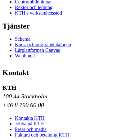
Centrumbildningar
Rektor och ledning
KTH:s verksamhetsstöd
Tjänster
Schema
Kurs- och programkatalogen
Lärplattformen Canvas
Webbmejl
Kontakt
KTH
100 44 Stockholm
+46 8 790 60 00
Kontakta KTH
Jobba på KTH
Press och media
Faktura och betalning KTH