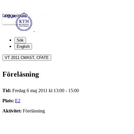
Logga in
kth.se
Sök
English
VT 2011 CMAST, CFATE
Föreläsning
Tid:
Fredag 6 maj 2011 kl 13:00 - 15:00
Plats:
E2
Aktivitet:
Föreläsning