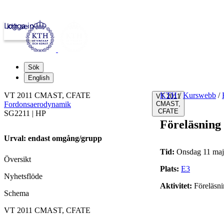
Logga in
kth.se
Sök
English
VT 2011 CMAST, CFATE
KTH
/
Kurswebb
/
VT 2011
Fordonsaerodynamik
CMAST,
CFATE
SG2211 | HP
Föreläsning
Urval: endast omgång/grupp
Tid:
Onsdag 11 maj 
Översikt
Plats:
E3
Nyhetsflöde
Aktivitet:
Föreläsn
Schema
VT 2011 CMAST, CFATE