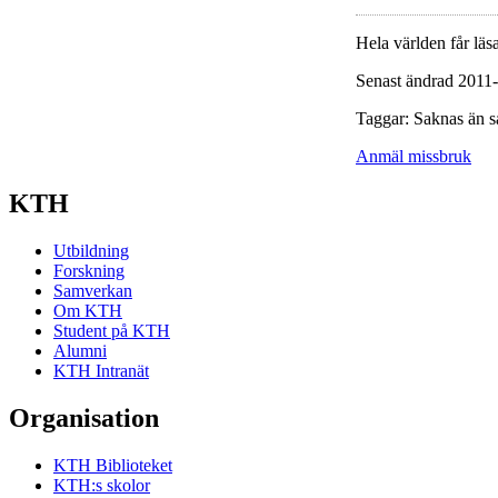
Hela världen får läsa
Senast ändrad 2011
Taggar: Saknas än s
Anmäl missbruk
KTH
Utbildning
Forskning
Samverkan
Om KTH
Student på KTH
Alumni
KTH Intranät
Organisation
KTH Biblioteket
KTH:s skolor